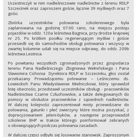
Uczestniczyli w nim nadleśniczowie nadleśnictw z terenu RDLP
Szczecinek oraz zaproszeni goście, łącznie 39 myśliwych oraz 7
gości.
Zbiórka uczestników polowania szkoleniowego była
zaplanowana na godzinę 07:00 rano, na miejscu postoju
pojazdów w oddz. 120a leśnictwa Bagnica, przy drodze krajowej
nr 25. Po krótkim posiłku regenerującym myśliwi i goście
przesiedli się do samochodów obsługi polowania i wszyscy w
zwartej kolumnie udali się na miejsce odprawy, do oddz. 209b
leśnictwa Lestnica.
Po powitaniu wszystkich zgromadzonych przez gospodarza
terenu Pana Nadleśniczego Zbigniewa Wełnińskiego i Pana
Sławomira Cichonia Dyrektora RDLP w Szczecinku, głos został
przekazany Prowadzącemu polowanie – Leśniczemu ds.
Łowieckich Panu Władysławowi Mielniczkowi, który sprawdził
listę obecności, przedstawił uczestników obsługi - pracowników
Nadleśnictwa Czarne Człuchowskie, a także delegowanych do
pomocy w obsłudze pracowników z sąsiednich nadleśnictw.
W dalszej kolejności zaprezentował mioty przewidziane do
polowania, gatunki i płeć zwierzyny które można pozyskać, z
doprecyzowaniem jeleni-byków, a następnie przeprowadził
szkolenie BHP w trakcie którego poinformował zebranych
o obowiązujących podczas polowania zasadach.
W dalszej częsci odbyło się losowanie stanowisk. Zaproszonym