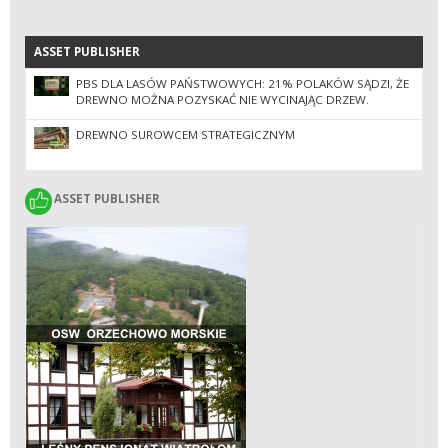
ASSET PUBLISHER
ASSET PUBLISHER
PBS DLA LASÓW PAŃSTWOWYCH: 21% POLAKÓW SĄDZI, ŻE
DREWNO MOŻNA POZYSKAĆ NIE WYCINAJĄC DRZEW.
DREWNO SUROWCEM STRATEGICZNYM
ASSET PUBLISHER
ASSET PUBLISHER