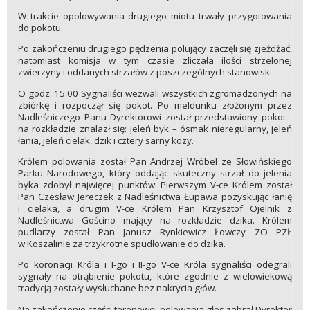
W trakcie opolowywania drugiego miotu trwały przygotowania
do pokotu.
Po zakończeniu drugiego pędzenia polujący zaczęli się zjeżdżać,
natomiast komisja w tym czasie zliczała ilości strzelonej
zwierzyny i oddanych strzałów z poszczególnych stanowisk.
O godz. 15:00 Sygnaliści wezwali wszystkich zgromadzonych na
zbiórkę i rozpoczął się pokot. Po meldunku złożonym przez
Nadleśniczego Panu Dyrektorowi został przedstawiony pokot -
na rozkładzie znalazł się: jeleń byk – ósmak nieregularny, jeleń
łania, jeleń cielak, dzik i cztery sarny kozy.
Królem polowania został Pan Andrzej Wróbel ze Słowińskiego
Parku Narodowego, który oddając skuteczny strzał do jelenia
byka zdobył najwięcej punktów. Pierwszym V-ce Królem został
Pan Czesław Jereczek z Nadleśnictwa Łupawa pozyskując łanię
i cielaka, a drugim V-ce Królem Pan Krzysztof Ojelnik z
Nadleśnictwa Gościno mający na rozkładzie dzika. Królem
pudlarzy został Pan Janusz Rynkiewicz Łowczy ZO PZŁ
w Koszalinie za trzykrotne spudłowanie do dzika.
Po koronacji Króla i I-go i II-go V-ce Króla sygnaliści odegrali
sygnały na otrąbienie pokotu, które zgodnie z wielowiekową
tradycją zostały wysłuchane bez nakrycia głów.
Na zakończenie części terenowej polowania głos zabrał Dyrektor