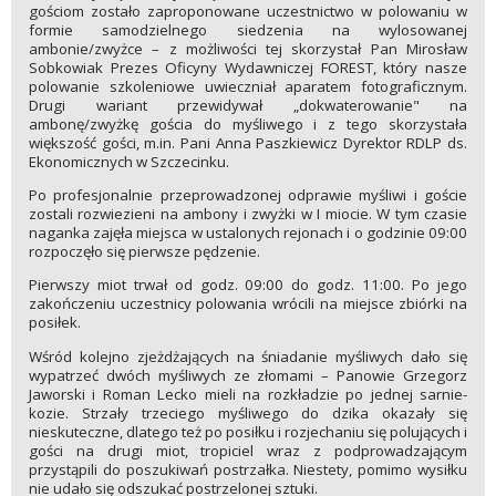
gościom zostało zaproponowane uczestnictwo w polowaniu w
formie samodzielnego siedzenia na wylosowanej
ambonie/zwyżce – z możliwości tej skorzystał Pan Mirosław
Sobkowiak Prezes Oficyny Wydawniczej FOREST, który nasze
polowanie szkoleniowe uwieczniał aparatem fotograficznym.
Drugi wariant przewidywał „dokwaterowanie" na
ambonę/zwyżkę gościa do myśliwego i z tego skorzystała
większość gości, m.in. Pani Anna Paszkiewicz Dyrektor RDLP ds.
Ekonomicznych w Szczecinku.
Po profesjonalnie przeprowadzonej odprawie myśliwi i goście
zostali rozwiezieni na ambony i zwyżki w I miocie. W tym czasie
naganka zajęła miejsca w ustalonych rejonach i o godzinie 09:00
rozpoczęło się pierwsze pędzenie.
Pierwszy miot trwał od godz. 09:00 do godz. 11:00. Po jego
zakończeniu uczestnicy polowania wrócili na miejsce zbiórki na
posiłek.
Wśród kolejno zjeżdżających na śniadanie myśliwych dało się
wypatrzeć dwóch myśliwych ze złomami – Panowie Grzegorz
Jaworski i Roman Lecko mieli na rozkładzie po jednej sarnie-
kozie. Strzały trzeciego myśliwego do dzika okazały się
nieskuteczne, dlatego też po posiłku i rozjechaniu się polujących i
gości na drugi miot, tropiciel wraz z podprowadzającym
przystąpili do poszukiwań postrzałka. Niestety, pomimo wysiłku
nie udało się odszukać postrzelonej sztuki.