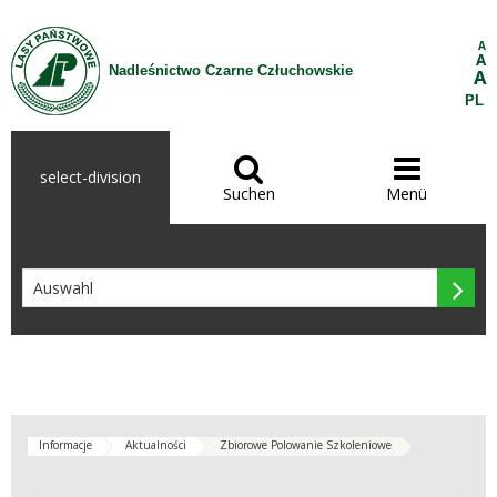
Zum Inhalt wechseln
A
A
Nadleśnictwo Czarne Człuchowskie
A
PL


select-division
Suchen
Menü

Informacje
Aktualności
Zbiorowe Polowanie Szkoleniowe