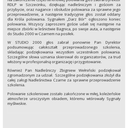
RDLP w Szczecinku, dziękując nadleśniczym i gościom za
przybycie, oraz nagance i obsłudze polowania za sprawne jego
przeprowadzenie, a następnie tradycyjnie głos został oddany
dla Króla polowania. Sygnałem „Darz Bór" ogłoszono koniec
polowania. Wszyscy zaproszeni goście udali się następnie na
miejsce zbiórki w leśnictwie Bagnica, po swoje auta, a następnie
do Studio 2000 w Czarnem na posiłek.
W STUDIO 2000 głos zabrał ponownie Pan Dyrektor
podsumowując całokształt przeprowadzonego szkolenia,
składając podziękowania wszystkim uczestnikom polowania.
Szczególne słowa uznania skierował do organizatorów, za trud
włożony w profesjonalną organizację i przygotowanie.
Również Pan Nadleśniczy Zbigniew Wełniński podziękował
zgromadzonym za udział. Szczególne podziękowania złożył dla
całej załogi Nadleśnictwa Czarne za sprawne przeprowadzenie
szkolenia.
Polowanie szkoleniowe zostało zakończone w miłej, koleżeńskie
atmosferze uroczystym obiadem, któremu wtórowały Sygnały
myśliwskie.