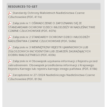
RESOURCES-TO-GET
Standardy Ochrony Małoletnich Nadleśnictwa Czarne
Człuchowskie (PDF, 411k)
Załącznik nr.1 OŚWIADCZENIE O ZAPOZNANIU SIĘ ZE
STANDARDAMI OCHRONY DZIECI I MŁODZIEŻY W NADLEŚNICTWIE
CZARNE CZŁUCHOWSKIE (PDF, 407k)
Załącznik nr.2 STANDARDY OCHRONY DZIECI I MŁODZIEŻY
NADLEŚNITWA CZARNE CZŁUCHOWSKIE (PDF, 568k)
Załącznik nr.3 WEWNĘTRZNY REJESTR UJAWNIONYCH LUB
ZGŁOSZONYCH INCYDENTÓW LUB ZDARZEŃ ZAGRAŻAJĄCYCH
DOBRU MAŁOLETNIEGO (PDF, 403k)
Załącznik nr.4 Obowiązek uzyskania informacji z Rejestru przed
zatrudnieniem. Obowiązek przedłożenia informacji z Krajowego
Rejestru Karnego lub rejestru karnego innego państwa. (PDF, 618k)
Zarządzenie nr.27 /2024 Nadleśniczego Nadleśnictwa Czarne
Człuchowskie (PDF, 813k)