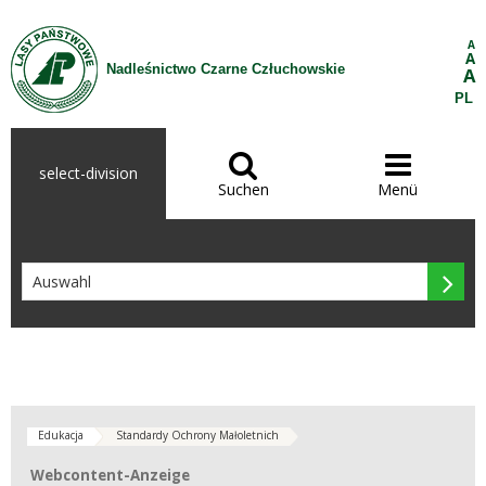
Zum Inhalt wechseln
A
A
Nadleśnictwo Czarne Człuchowskie
A
PL


select-division
Suchen
Menü

Edukacja
Standardy Ochrony Małoletnich
Webcontent-Anzeige
Webcontent-Anzeige