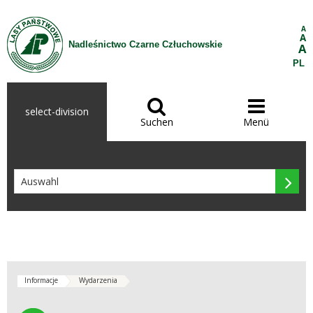
Zum Inhalt wechseln
A
A
Nadleśnictwo Czarne Człuchowskie
A
PL


select-division
Suchen
Menü

Informacje
Wydarzenia