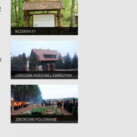
ć
REZERWATY
t
OŚRODEK HODOWLI ZWIERZYNY
Z KWATERĄ MYŚLIWSKĄ
ZBIOROWE POLOWANIE
SZKOLENIOWE