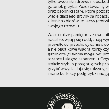
tylko owocniki zdrowe, nieuszkod
gatunek grzyba. Pozostawiamy w 
oraz osobniki stare, które pozost
wiecie dlaczego grzyby są robacz
z letnich zbiorów, to larwy (cze
swojego rozwoju.
Warto także pamiętać, że owocni
nadal rozwijają się i oddychają w
prawidłowe przechowywanie owocó
a nie plastikowe wiadra, torby cz
gatunków grzybów mogą być przy
torebce i ulegną zaparzeniu. Czę
trakcie szybko postępujących p
grzybów wydzielają się toksyny, 
znane kurki czy podgrzybki mogą