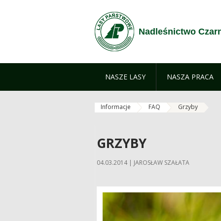
Zum Inhalt wechseln
Nadleśnictwo Czar
NASZE LASY
NASZA PRACA
Informacje
FAQ
Grzyby
GRZYBY
04.03.2014 | JAROSŁAW SZAŁATA