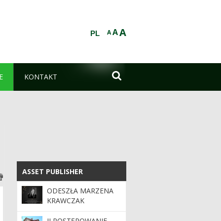
A
A
A
PL

E
KONTAKT
ASSET PUBLISHER
ASSET PUBLISHER
ODESZŁA MARZENA
KRAWCZAK
II POSTĘPOWANIE