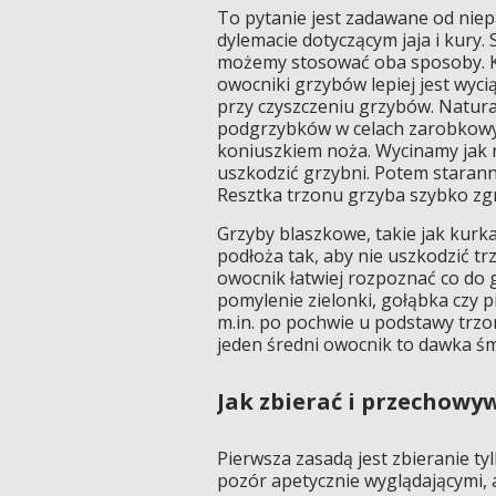
To pytanie jest zadawane od nie
dylemacie dotyczącym jaja i kury.
możemy stosować oba sposoby. Ka
owocniki grzybów lepiej jest wyc
przy czyszczeniu grzybów. Natural
podgrzybków w celach zarobkowy
koniuszkiem noża. Wycinamy jak na
uszkodzić grzybni. Potem starann
Resztka trzonu grzyba szybko zgni
Grzyby blaszkowe, takie jak kurka,
podłoża tak, aby nie uszkodzić tr
owocnik łatwiej rozpoznać co do 
pomylenie zielonki, gołąbka czy
m.in. po pochwie u podstawy trzo
jeden średni owocnik to dawka śmi
Jak zbierać i przechowy
Pierwsza zasadą jest zbieranie t
pozór apetycznie wyglądającymi,