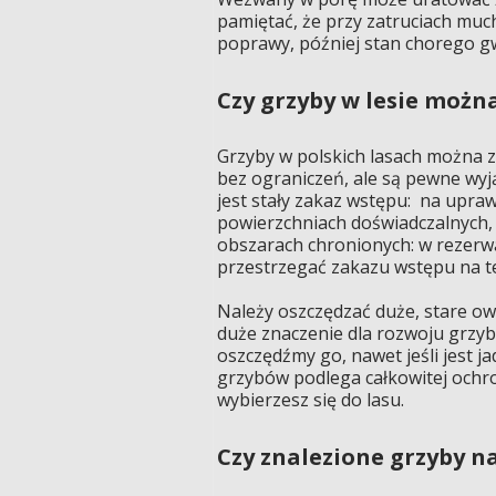
pamiętać, że przy zatruciach m
poprawy, później stan chorego g
Czy grzyby w lesie możn
Grzyby w polskich lasach można z
bez ograniczeń, ale są pewne wyją
jest stały zakaz wstępu: na upra
powierzchniach doświadczalnych, 
obszarach chronionych: w rezerw
przestrzegać zakazu wstępu na t
Należy oszczędzać duże, stare owo
duże znaczenie dla rozwoju grzybów
oszczędźmy go, nawet jeśli jest 
grzybów podlega całkowitej ochro
wybierzesz się do lasu.
Czy znalezione grzyby n