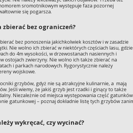
uchomorem sromotnikowym występuje faza pozornej
wałtownie się pogarsza.
a zbierać bez ograniczeń?
bierać bez ponoszenia jakichkolwiek kosztów i w zasadzie
tki. Nie wolno ich zbierać w niektórych częściach lasu, gdzie
wach do 4m wysokości, w drzewostanach nasiennych i
w ostojach zwierzyny. Nie wolno ich także zbierać na
atach i parkach narodowych. Rygorystycznie należy
ereny wojskowe.
cniki grzybów, gdyż nie są atrakcyjne kulinarnie, a mają
. Jeśli wiemy, że jakiś grzyb jest rzadki i ginący to także
jadalny. Niezależnie od miejsca występowania część gatunków
nie gatunkowej – poznaj dokładnie listę tych grzybów zani
ależy wykręcać, czy wycinać?