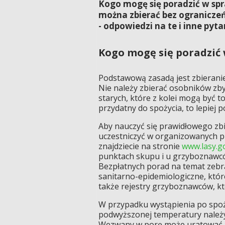
Kogo mogę się poradzić w spr
można zbierać bez ograniczeń
- odpowiedzi na te i inne pyta
Kogo mogę się poradzić 
Podstawową zasadą jest zbieranie
Nie należy zbierać osobników zby
starych, które z kolei mogą być t
przydatny do spożycia, to lepiej p
Aby nauczyć się prawidłowego z
uczestniczyć w organizowanych pr
znajdziecie na stronie
www.lasy.g
punktach skupu i u grzyboznawcó
Bezpłatnych porad na temat zebra
sanitarno-epidemiologiczne, któ
także rejestry grzyboznawców, kt
W przypadku wystąpienia po spoż
podwyższonej temperatury należy w
Wezwany w porę może uratować ży