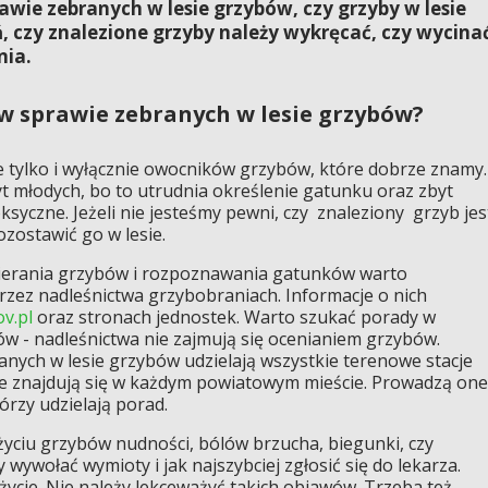
awie zebranych w lesie grzybów, czy grzyby w lesie
, czy znalezione grzyby należy wykręcać, czy wycina
nia.
w sprawie zebranych w lesie grzybów?
 tylko i wyłącznie owocników grzybów, które dobrze znamy.
t młodych, bo to utrudnia określenie gatunku oraz zbyt
oksyczne. Jeżeli nie jesteśmy pewni, czy znaleziony grzyb jes
ozostawić go w lesie.
bierania grzybów i rozpoznawania gatunków warto
zez nadleśnictwa grzybobraniach. Informacje o nich
ov.pl
oraz stronach jednostek. Warto szukać porady w
w - nadleśnictwa nie zajmują się ocenianiem grzybów.
nych w lesie grzybów udzielają wszystkie terenowe stacje
re znajdują się w każdym powiatowym mieście. Prowadzą one
órzy udzielają porad.
yciu grzybów nudności, bólów brzucha, biegunki, czy
ywołać wymioty i jak najszybciej zgłosić się do lekarza.
cie. Nie należy lekceważyć takich objawów. Trzeba też