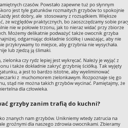
pamiętnych czasów. Powstało zapewne tuż po słynnym
 Skoro jest tyle gatunków rozmaitych grzybów to spokojnie
żdy jest dobry, ale stosowany z rozsądkiem. Większe
iąć, ze względów praktycznych, bo zaoszczędzamy sobie prac
nie nie w połowie trzonu, jak to nieraz widać przy zbiorze
ch. Możemy delikatnie podważyć także owocnik grzyba
jniżej, odgarniając dokładnie ściółkę i uważając, aby nie
ie przykrywamy to miejsce, aby grzybnia nie wysychała.
je lub zjedzą ją ślimaki.
 zielonka czy rydz lepiej jest wykręcać. Należy je wyjąć z
zonu i także dokładnie zakryć grzybnię ściółką. Tak wyjęty
gatunku, a jest to bardzo istotne, aby wyeliminować
 pieczarki z muchomorem zielonkawym. Rozpoznaje się go
nu, stąd nie można takich grzybów wycinać. Pamiętajmy, że
ertelna dla człowieka.
wać grzyby zanim trafią do kuchni?
ylko znanych nam grzybów. Unikniemy wtedy zatrucia na
 ale groźnymi dla naszego zdrowia owocnikami. Zbieramy