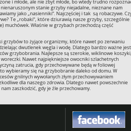
zone i młode, ale nie zbyt młode, bo wtedy trudno rozpozna
nienaruszonym stanie grzyby niejadalne, nieznane nam
awiamy jako „nasienniki". Najczęściej i tak są robaczywe. Cz
ywe? Te „robaki", które dziurawią nasze grzyby, szczególnie
rwie) muchówek. Właśnie w grzybach przechodzą część
ki grzybów to żyjące organizmy, które nawet po zerwaniu
ydzielając dwutlenek węgla i wodę. Dlatego bardzo ważne jest
w grzybobrania. Najlepsze są szerokie, wiklinowe koszyki
y woreczki. Nawet najpiękniejsze owocniki szlachetnych
czyną zatrucia, gdy przechowywane będą w foliowej
sto wybieramy się na grzybobranie daleko od domu. W
rocesów gnilnych wywołanych złym przechowywaniem
szkodliwe dla naszego zdrowia. Dlatego nawet powszechnie
 nam zaszkodzić, gdy je źle przechowamy.