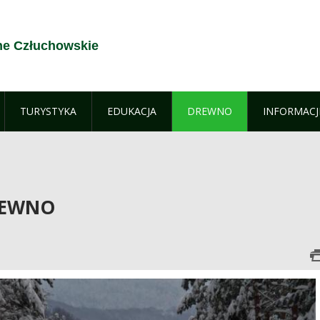
ne Człuchowskie
TURYSTYKA
EDUKACJA
DREWNO
INFORMACJ
DREWNO