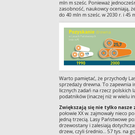
mln m sześc. Ponieważ jednocześn
zasobność, naukowcy oceniają, 
do 40 mln m sześc. w 2030 r. i 45 
Warto pamiętać, że przychody La
sprzedaży drewna. To zapewnia i
licznych zadań na rzecz polskich 
podatników (inaczej niż w wielu i
Zwiększają się nie tylko nasze
połowie XX w. zajmowały nieco pon
jedną trzecią. Lasy Państwowe p
drzewostany i zalesiają dotychcz
drzew, czyli średnio… 57 tys. na g