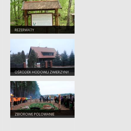
REZERWATY
OŚRODEK HODOWLI ZWIERZYNY
Z KWATERĄ MYŚLIWSKĄ
ZBIOROWE POLOWANIE
SZKOLENIOWE