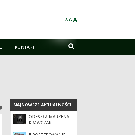
A
A
A

E
KONTAKT
NAJNOWSZE AKTUALNOŚCI
NAJNOWSZE AKTUALNOŚCI
ODESZŁA MARZENA
KRAWCZAK
II POSTĘPOWANIE