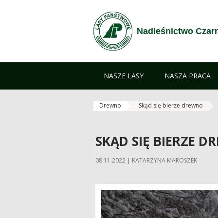
Przejdź do treści
Nadleśnictwo Czar
NASZE LASY
NASZA PRACA
Drewno
Skąd się bierze drewno
SKĄD SIĘ BIERZE 
08.11.2022 | KATARZYNA MAROSZEK