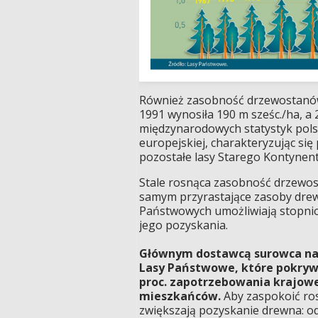
Również zasobność drzewostanów 
1991 wynosiła 190 m sześc./ha, a 2
międzynarodowych statystyk polsk
europejskiej, charakteryzując si
pozostałe lasy Starego Kontynent
Stale rosnąca zasobność drzewos
samym przyrastające zasoby dre
Państwowych umożliwiają stopni
jego pozyskania.
Głównym dostawcą surowca na 
Lasy Państwowe, które pokryw
proc. zapotrzebowania krajow
mieszkańców.
Aby zaspokoić ros
zwiększają pozyskanie drewna: od