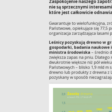
Zaspokojenie naszego zapotr
nie są sprzecznymi interesa
które jest całkowicie odnawia
Gwarantuje to wielofunkcyjna, 
Państwowe, opiekujące się 77,5 pr
organizacja zarządzająca lasami p
Leśnicy pozyskują drewno w gr
gospodarki, badania naukowe i 
ministra środowiska
– średnio d
zwiększa zapas na pniu. Dlatego 
dwukrotnie większe niż pół wieku
Państwowych – blisko 1,9 mld m sze
drewno lub produkty z drewna z
pozyskany w sposób niezagrażają