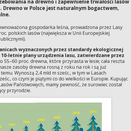
zebowania na drewno i zapewnienie trwałości lasów
mi. Drewno w Polsce jest naturalnym bogactwem,
lne.
zrównoważona gospodarka leśna, prowadzona przez Lasy
oc. polskich lasów (największa w Unii Europejskiej
ublicznymi).
anicach wyznaczonych przez standardy ekologicznej
10-letnie plany urządzenia lasu, zatwierdzane przez
o 55–60 proc. drewna, które przyrasta w lesie; cała reszta
nasze zasoby drewna rosną z roku na rok i są już
 temu. Wynoszą 2,4 mld m sześc., w tym w Lasach
śc., co czyni je piątymi co do wielkości w Europie. Kupując
 Lasów Państwowych, mamy pewność, że surowiec został
cy przyrodzie.