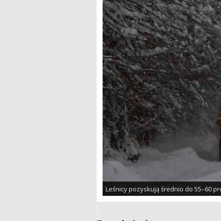
Leśnicy pozyskują średnio do 55–60 pro