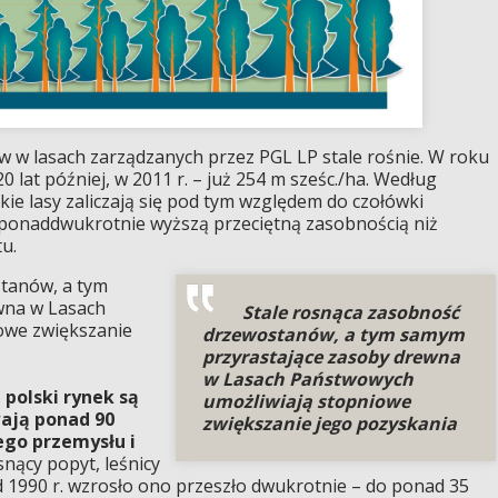
w lasach zarządzanych przez PGL LP stale rośnie. W roku
0 lat później, w 2011 r. – już 254 m sześc./ha. Według
ie lasy zaliczają się pod tym względem do czołówki
ę ponaddwukrotnie wyższą przeciętną zasobnością niż
u.
tanów, a tym
wna w Lasach
Stale rosnąca zasobność
owe zwiększanie
drzewostanów, a tym samym
przyrastające zasoby drewna
w Lasach Państwowych
polski rynek są
umożliwiają stopniowe
ają ponad 90
zwiększanie jego pozyskania
ego przemysłu i
nący popyt, leśnicy
 1990 r. wzrosło ono przeszło dwukrotnie – do ponad 35