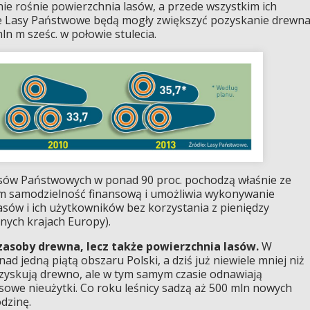
ie rośnie powierzchnia lasów, a przede wszystkim ich
że Lasy Państwowe będą mogły zwiększyć pozyskanie drewn
mln m sześc. w połowie stulecia.
sów Państwowych w ponad 90 proc. pochodzą właśnie ze
m samodzielność finansową i umożliwia wykonywanie
lasów i ich użytkowników bez korzystania z pieniędzy
nnych krajach Europy).
 zasoby drewna, lecz także powierzchnia lasów.
W
ad jedną piątą obszaru Polski, a dziś już niewiele mniej niż
ozyskują drewno, ale w tym samym czasie odnawiają
asowe nieużytki. Co roku leśnicy sadzą aż 500 mln nowych
odzinę.